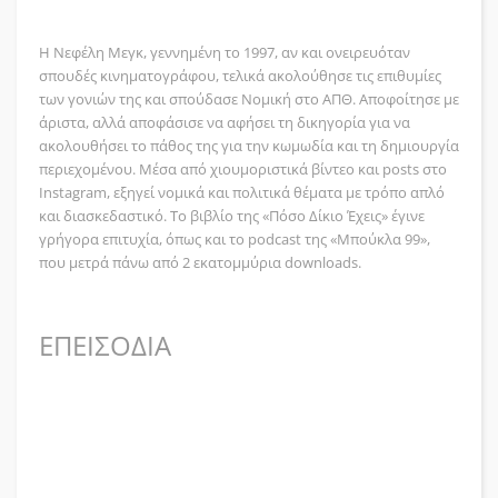
Η Νεφέλη Μεγκ, γεννημένη το 1997, αν και ονειρευόταν
σπουδές κινηματογράφου, τελικά ακολούθησε τις επιθυμίες
των γονιών της και σπούδασε Νομική στο ΑΠΘ. Αποφοίτησε με
άριστα, αλλά αποφάσισε να αφήσει τη δικηγορία για να
ακολουθήσει το πάθος της για την κωμωδία και τη δημιουργία
περιεχομένου. Μέσα από χιουμοριστικά βίντεο και posts στο
Instagram, εξηγεί νομικά και πολιτικά θέματα με τρόπο απλό
και διασκεδαστικό. Το βιβλίο της «Πόσο Δίκιο Έχεις» έγινε
γρήγορα επιτυχία, όπως και το podcast της «Μπούκλα 99»,
που μετρά πάνω από 2 εκατομμύρια downloads.
ΕΠΕΙΣΟΔΙΑ