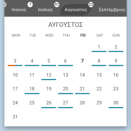
22
7
31
22
1
Ιούνιος
Ιούλιος
Αύγουστος
Σεπτέμβριος
ΑΎΓΟΥΣΤΟΣ
MON
TUE
WED
THU
FRI
SAT
SUN
1
2
3
4
5
6
7
8
9
10
11
12
13
14
15
16
17
18
19
20
21
22
23
24
25
26
27
28
29
30
31