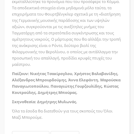
εκμεταλλεύτηκε τα προνόμια που του προσέφερε το Κόμμα.
Τα αποδεικτικά στοιχεία είναι μηδαμινά μόλο ταύτα, τα
επιχειρήματα του Φουρτβένγκλερ σχετικά με τη «διατήρηση
της Γερμανικής μουσικής παράδοσης και των υψηλών
αξιών», συγκρούονται με τις ανεξίτηλες μνήμες του
Ταγματάρχη από τα στρατόπεδα συγκέντρωσης και τους
αμέτρητους νεκρούς. O μάρτυρας που θα αλλάξει την τροπή
της ανάκρισης είναι ο Ρόντε, δεύτερο βιολί της
Φιλαρμονικής του Βερολίνου, ο οποίος με αντάλλαγμα την
προσωπική του απαλλαγή, προδίδει κρυφές πτυχές του
μαέστρου.
Παίζουν: Νικήτας Τσακίρογλου, Χρήστος Βαλαβανίδης,
Αλέξανδρος Μπρουρδούμης, Άννα Ελεφάντη, Μαρούσκα
Παναγιωτοπούλου, Παναγιώτης Γουρζουλίδης, Κώστας
Κουτρούλης, Δημήτρης Μπούρας.
Σκηνοθεσία: Δημήτρης Μυλωνάς.
Όλα τα έσοδα θα διατεθούν για τους σκοπούς του Όλοι
Μαζί Μπορούμε.