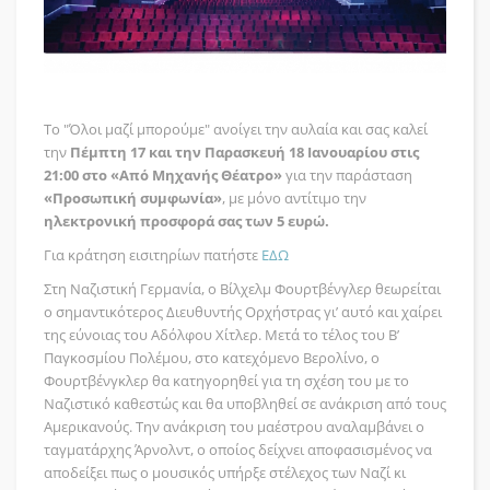
Το "Όλοι μαζί μπορούμε" ανοίγει την αυλαία και σας καλεί
την
Πέμπτη 17 και την Παρασκευή 18 Ιανουαρίου στις
21:00 στο «Από Μηχανής Θέατρο»
για την παράσταση
«Προσωπική συμφωνία»
, με μόνο αντίτιμο την
ηλεκτρονική προσφορά σας των 5 ευρώ.
Για κράτηση εισιτηρίων πατήστε
ΕΔΩ
Στη Ναζιστική Γερμανία, ο Βίλχελμ Φουρτβένγλερ θεωρείται
ο σημαντικότερος Διευθυντής Ορχήστρας γι’ αυτό και χαίρει
της εύνοιας του Αδόλφου Χίτλερ. Μετά το τέλος του Β’
Παγκοσμίου Πολέμου, στο κατεχόμενο Βερολίνο, ο
Φουρτβένγκλερ θα κατηγορηθεί για τη σχέση του με το
Ναζιστικό καθεστώς και θα υποβληθεί σε ανάκριση από τους
Αμερικανούς. Την ανάκριση του μαέστρου αναλαμβάνει ο
ταγματάρχης Άρνολντ, ο οποίος δείχνει αποφασισμένος να
αποδείξει πως ο μουσικός υπήρξε στέλεχος των Ναζί κι