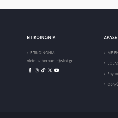
ΕΠΙΚΟΙΝΩΝΙΑ
ΔΡΑΣΕ 
ΕΠΙΚΟΙΝΩΝΙΑ
ΜΕ Ε
oloimaziboroume@skai.gr
ΕΘΕΛ
Εργασ
Οδηγί