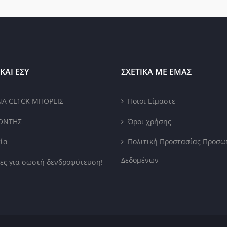
ΚΑΙ ΕΣΥ
ΣΧΕΤΙΚΑ ΜΕ ΕΜΑΣ
ΝΑ CL1CK ΜΠΟΡΕΙΣ
Ποιοι Είμαστε
ΟΝΤΗΣ
Όροι χρήσης
ία
Πολιτική Προστασίας Προσω
Δεδομένων
ες για σωστή δενδροφύτευση!