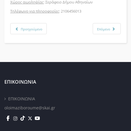
Χώρος αιμοληψίας
: Σεράφειο Δήμου Αθηναίων
Τηλέφωνο για πληροφορίες
: 2106456013
Προηγούμενο
Επόμενο
ΕΠΙΚΟΙΝΩΝΙΑ
ΕΠΙΚΟΙΝΩΝΙΑ
oloimaziboroume@skai.gr